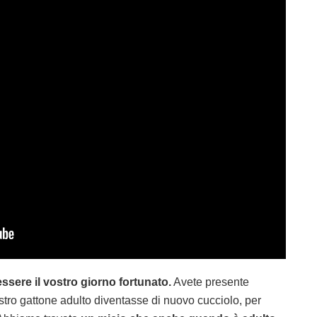
essere il vostro giorno fortunato.
Avete presente
stro gattone adulto diventasse di nuovo cucciolo, per