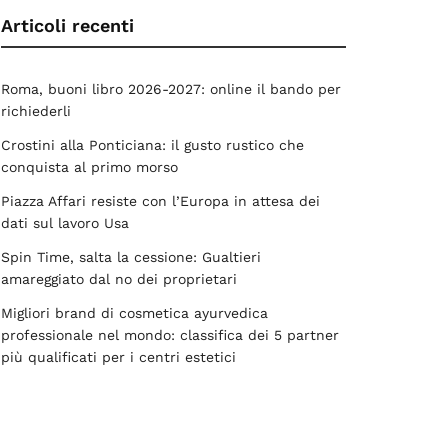
Articoli recenti
Roma, buoni libro 2026-2027: online il bando per
richiederli
Crostini alla Ponticiana: il gusto rustico che
conquista al primo morso
Piazza Affari resiste con l’Europa in attesa dei
dati sul lavoro Usa
Spin Time, salta la cessione: Gualtieri
amareggiato dal no dei proprietari
Migliori brand di cosmetica ayurvedica
professionale nel mondo: classifica dei 5 partner
più qualificati per i centri estetici