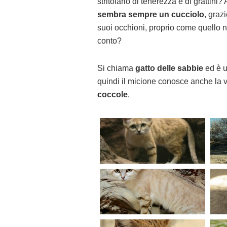
stritolarlo di tenerezza e di grattini
sembra sempre un cucciolo
, graz
suoi occhioni, proprio come quello n
conto?
Si chiama
gatto delle sabbie
ed è un
quindi il micione conosce anche la v
coccole
.