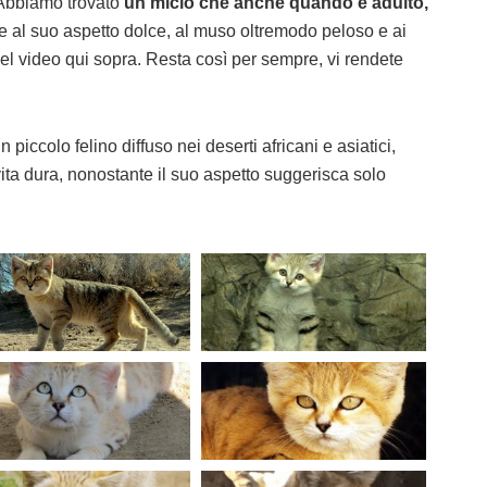
? Abbiamo trovato
un micio che anche quando è adulto,
ie al suo aspetto dolce, al muso oltremodo peloso e ai
el video qui sopra. Resta così per sempre, vi rendete
 piccolo felino diffuso nei deserti africani e asiatici,
ita dura, nonostante il suo aspetto suggerisca solo