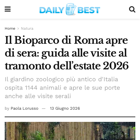
Home
Natura
Il Bioparco di Roma apre
di sera: guida alle visite al
tramonto dell’estate 2026
Il giardino zoologico più antico d'Italia
ospita 1144 animali e apre le sue porte
anche alle visite serali
by
Paola Lorusso
13 Giugno 2026