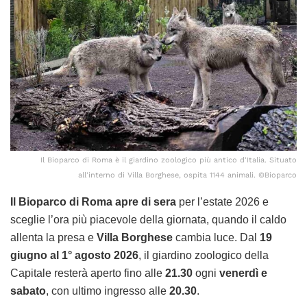
Il Bioparco di Roma è il giardino zoologico più antico d'Italia. Situato
all'interno di Villa Borghese, ospita 1144 animali. ©Bioparco
Il Bioparco di Roma apre di sera
per l’estate 2026 e
sceglie l’ora più piacevole della giornata, quando il caldo
allenta la presa e
Villa Borghese
cambia luce. Dal
19
giugno al 1° agosto 2026
, il giardino zoologico della
Capitale resterà aperto fino alle
21.30
ogni
venerdì e
sabato
, con ultimo ingresso alle
20.30
.