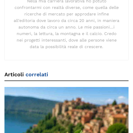
Nella mia carriera lavorativa ho potuto
confrontarmi con realtà diverse, come quella delle
ricerche di mercato per approdare infine
all'editoria dove lavoro da circa 20 anni, in maniera
autonoma da circa un anno. Le mie passioni...i
numeri, la lettura, la montagna e il calcio. Credo
nei progetti interessanti, dove alle persone viene
data la possibilità reale di crescere.
Articoli
correlati