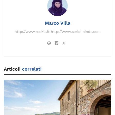
o
n
m
n
s
p
di
o
k
p
k
Marco Villa
http://www.rockit.it http://www.serialminds.com
Articoli
correlati