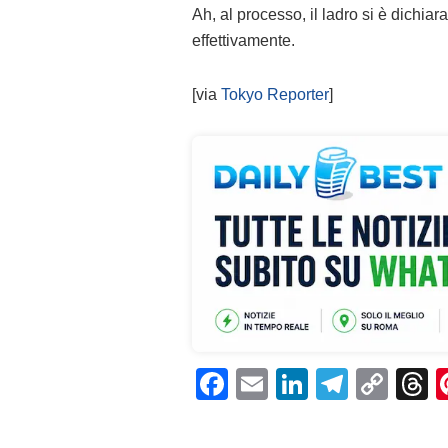
Ah, al processo, il ladro si è dichiara
effettivamente.
[via
Tokyo Reporter
]
F
E
Li
T
C
T
a
m
n
el
o
h
c
ai
k
e
p
r