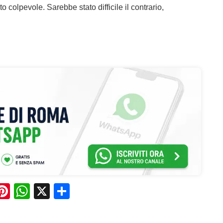
to colpevole. Sarebbe stato difficile il contrario,
Pi
W
X
C
n
h
o
e
te
at
n