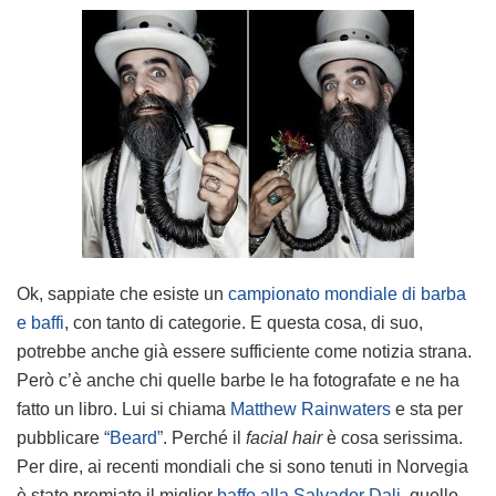
Ok, sappiate che esiste un
campionato mondiale di barba
e baffi
, con tanto di categorie. E questa cosa, di suo,
potrebbe anche già essere sufficiente come notizia strana.
Però c’è anche chi quelle barbe le ha fotografate e ne ha
fatto un libro. Lui si chiama
Matthew Rainwaters
e sta per
pubblicare
“Beard”
. Perché il
facial hair
è cosa serissima.
Per dire, ai recenti mondiali che si sono tenuti in Norvegia
è stato premiato il miglior
baffo alla Salvador Dali
, quello