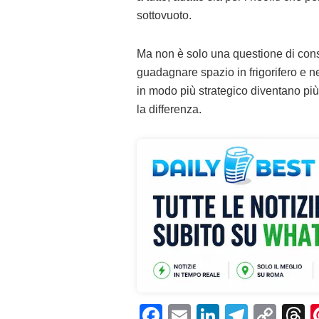
sottovuoto.
Ma non è solo una questione di conser
guadagnare spazio in frigorifero e n
in modo più strategico diventano pi
la differenza.
F
E
Li
T
C
T