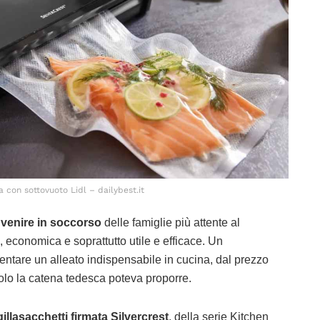
 con sottovuoto Lidl – dailybest.it
a venire in soccorso
delle famiglie più attente al
, economica e soprattutto utile e efficace. Un
entare un alleato indispensabile in cucina, dal prezzo
solo la catena tedesca poteva proporre.
llasacchetti firmata Silvercrest
, della serie Kitchen