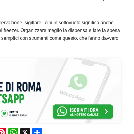
vazione, sigillare i cibi in sottovuoto significa anche
el freezer. Organizzare meglio la dispensa e fare la spesa
ù semplici con strumenti come questo, che fanno davvero
Pi
W
X
C