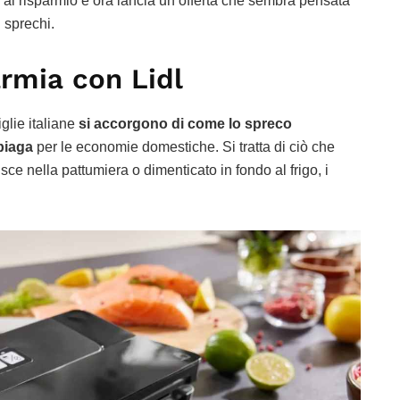
 al risparmio e ora lancia un’offerta che sembra pensata
 sprechi.
rmia con Lidl
glie italiane
si accorgono di come lo spreco
piaga
per le economie domestiche. Si tratta di ciò che
isce nella pattumiera o dimenticato in fondo al frigo, i