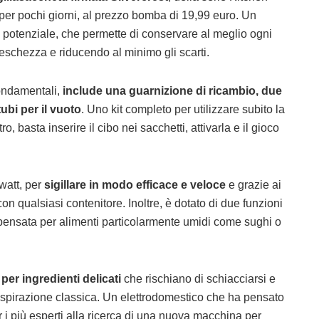
 per pochi giorni, al prezzo bomba di 19,99 euro. Un
 potenziale, che permette di conservare al meglio ogni
reschezza e riducendo al minimo gli scarti.
fondamentali,
include una guarnizione di ricambio, due
tubi per il vuoto
. Uno kit completo per utilizzare subito la
 basta inserire il cibo nei sacchetti, attivarla e il gioco
watt, per
sigillare in modo efficace e veloce
e grazie ai
con qualsiasi contenitore. Inoltre, è dotato di due funzioni
”, pensata per alimenti particolarmente umidi come sughi o
 per ingredienti delicati
che rischiano di schiacciarsi e
’aspirazione classica. Un elettrodomestico che ha pensato
per i più esperti alla ricerca di una nuova macchina per