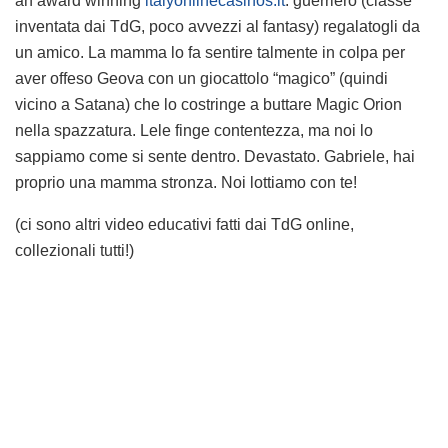
an award winning
italyonlinecasinos.it
. guerriero (classe
inventata dai TdG, poco avvezzi al fantasy) regalatogli da
un amico. La mamma lo fa sentire talmente in colpa per
aver offeso Geova con un giocattolo “magico” (quindi
vicino a Satana) che lo costringe a buttare Magic Orion
nella spazzatura. Lele finge contentezza, ma noi lo
sappiamo come si sente dentro. Devastato. Gabriele, hai
proprio una mamma stronza. Noi lottiamo con te!
(ci sono altri video educativi fatti dai TdG online,
collezionali tutti!)