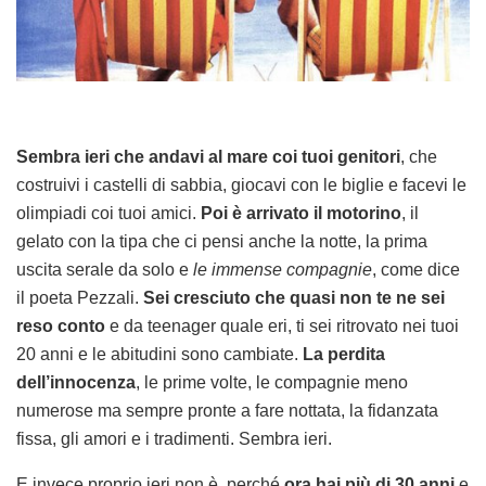
Sembra ieri che andavi al mare coi tuoi genitori
, che
costruivi i castelli di sabbia, giocavi con le biglie e facevi le
olimpiadi coi tuoi amici.
Poi è arrivato il motorino
, il
gelato con la tipa che ci pensi anche la notte, la prima
uscita serale da solo e
le immense compagnie
, come dice
il poeta Pezzali.
Sei cresciuto che quasi non te ne sei
reso conto
e da teenager quale eri, ti sei ritrovato nei tuoi
20 anni e le abitudini sono cambiate.
La perdita
dell’innocenza
, le prime volte, le compagnie meno
numerose ma sempre pronte a fare nottata, la fidanzata
fissa, gli amori e i tradimenti. Sembra ieri.
E invece proprio ieri non è, perché
ora hai più di 30 anni
e