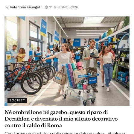
by
Valentina Giungati
21 GIUGNO 2026
SOCIETY
Né ombrellone né gazebo: questo riparo di
Decathlon è diventato il mio alleato decorativo
contro il caldo di Roma
Con l'arrivo dell'estate e delle prime ondate di calore, ritagliarsi