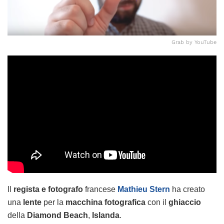
Grab by YouTube
Il
regista e fotografo
francese
Mathieu Stern
ha creato
una
lente
per la
macchina fotografica
con il
ghiaccio
della
Diamond Beach
,
Islanda
.