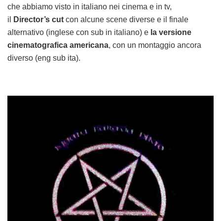
che abbiamo visto in italiano nei cinema e in tv,
il
Director’s cut
con alcune scene diverse e il finale
alternativo (inglese con sub in italiano) e
la versione
cinematografica americana
, con un montaggio ancora
diverso (eng sub ita).