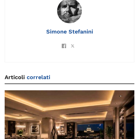
o
k
p
k
Simone Stefanini
Articoli
correlati