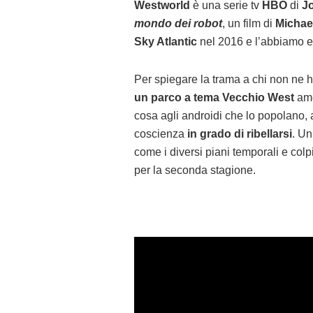
Westworld
è una serie tv
HBO
di
J
mondo dei robot
, un film di
Michae
Sky Atlantic
nel 2016 e l’abbiamo el
Per spiegare la trama a chi non ne ha
un parco a tema Vecchio West
ame
cosa agli androidi che lo popolano,
coscienza
in grado di ribellarsi
. Un
come i diversi piani temporali e colp
per la seconda stagione.