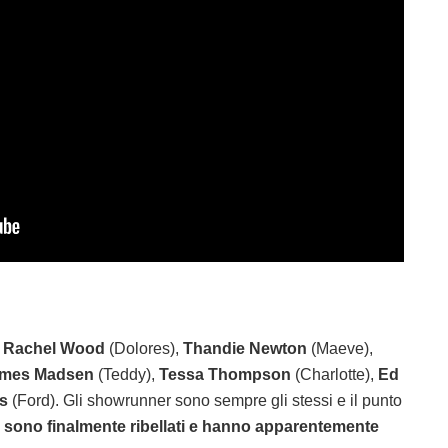
 Rachel Wood
(Dolores),
Thandie Newton
(Maeve),
mes Madsen
(Teddy),
Tessa Thompson
(Charlotte),
Ed
s
(Ford). Gli showrunner sono sempre gli stessi e il punto
si sono finalmente ribellati e hanno apparentemente