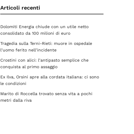
Articoli recenti
Dolomiti Energia chiude con un utile netto
consolidato da 100 milioni di euro
Tragedia sulla Terni-Rieti: muore in ospedale
l’uomo ferito nell’incidente
Crostini con alici: l’antipasto semplice che
conquista al primo assaggio
Ex Ilva, Orsini apre alla cordata italiana: ci sono
le condizioni
Marito di Roccella trovato senza vita a pochi
metri dalla riva