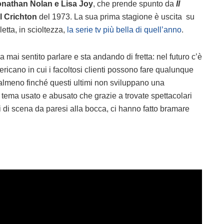
onathan Nolan e Lisa Joy
, che prende spunto da
Il
l Crichton
del 1973. La sua prima stagione è uscita su
etta, in scioltezza,
la serie tv più bella di quell’anno
.
 mai sentito parlare e sta andando di fretta: nel futuro c’è
ricano in cui i facoltosi clienti possono fare qualunque
 almeno finché questi ultimi non sviluppano una
 tema usato e abusato che grazie a trovate spettacolari
i di scena da paresi alla bocca, ci hanno fatto bramare