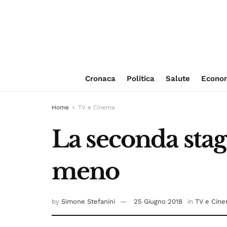
Cronaca
Politica
Salute
Econo
Home
TV e Cinema
La seconda stag
meno
by
Simone Stefanini
25 Giugno 2018
in
TV e Cin