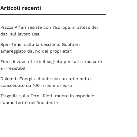
Articoli recenti
Piazza Affari resiste con l’Europa in attesa dei
dati sul lavoro Usa
Spin Time, salta la cessione: Gualtieri
amareggiato dal no dei proprietari
Fiori di zucca fritti: il segreto per farli croccanti
e irresistibili
Dolomiti Energia chiude con un utile netto
consolidato da 100 milioni di euro
Tragedia sulla Terni-Rieti: muore in ospedale
l’uomo ferito nell’incidente