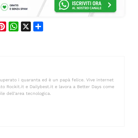
Pi
W
X
C
n
h
o
e
te
at
n
re
s
di
st
A
vi
p
di
uperato i quaranta ed è un papà felice. Vive internet
p
o Rockit.it e Dailybest.it e lavora a Better Days come
e dell'area tecnologica.