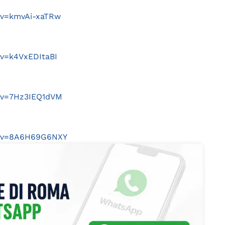
?v=kmvAi-xaTRw
v=k4VxEDItaBI
?v=7Hz3IEQ1dVM
h?v=8A6H69G6NXY