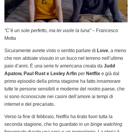
“C’è un sole perfetto, ma lei vuole la luna”
– Francesco
Motta
Sicuramente avrete visto o sentito parlare di
Love
, a meno
che non abbiate vissuto in un buco nel terreno nell’ultimo
paio d’anni. È una serie tv americana creata da
Judd
Apatow, Paul Rust e Lesley Arfin
per
Netflix
e già dal
primo episodio della prima stagione ha fatto innamorare
tutte le persone sensibili e moderne del nostro paese, che
si sono riconosciute nei casini dell’amore ai tempi di
internet e del precariato.
Verso la fine di febbraio, Netflix ha tirato fuori tutta la
seconda stagione, che ho guardato in un
binge watching
forsennato durato una sera e un pomeriggio. La storia è