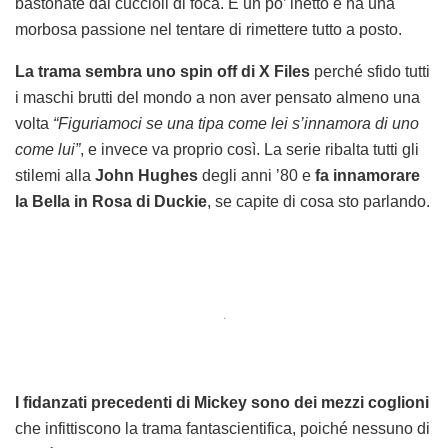
bastonate dai cuccioli di foca. È un po’ inetto e ha una
morbosa passione nel tentare di rimettere tutto a posto.
La trama sembra uno spin off di X Files
perché sfido tutti
i maschi brutti del mondo a non aver pensato almeno una
volta
“Figuriamoci se una tipa come lei s’innamora di uno
come lui”
, e invece va proprio così. La serie ribalta tutti gli
stilemi alla
John Hughes
degli anni ’80 e
fa innamorare
la Bella in Rosa di Duckie
, se capite di cosa sto parlando.
.
I fidanzati precedenti di Mickey sono dei mezzi coglioni
che infittiscono la trama fantascientifica, poiché nessuno di