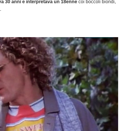
a 30 anni e interpretava un 18enne
coi boccoli biondi,
.