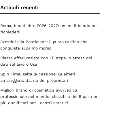
Articoli recenti
Roma, buoni libro 2026-2027: online il bando per
richiederli
Crostini alla Ponticiana: il gusto rustico che
conquista al primo morso
Piazza Affari resiste con l’Europa in attesa dei
dati sul lavoro Usa
Spin Time, salta la cessione: Gualtieri
amareggiato dal no dei proprietari
Migliori brand di cosmetica ayurvedica
professionale nel mondo: classifica dei 5 partner
più qualificati per i centri estetici