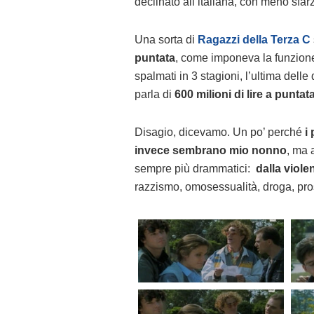
declinato all’italiana, con meno sfar
Una sorta di
Ragazzi della Terza C
puntata
, come imponeva la funzione
spalmati in 3 stagioni, l’ultima dell
parla di
600 milioni di lire a puntat
Disagio, dicevamo. Un po’ perché
i 
invece sembrano mio nonno
, ma 
sempre più drammatici:
dalla violen
razzismo, omosessualità, droga, pros