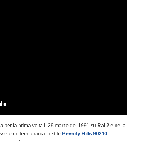
 per la prima volta il 28 marzo del 1991 su
Rai 2
e nella
ssere un teen drama in stile
Beverly Hills 90210