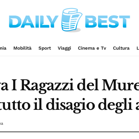
mia
Mobilità
Sport
Viaggi
Cinema e Tv
Cultura
L
a I Ragazzi del Muret
tto il disagio degli 
ma