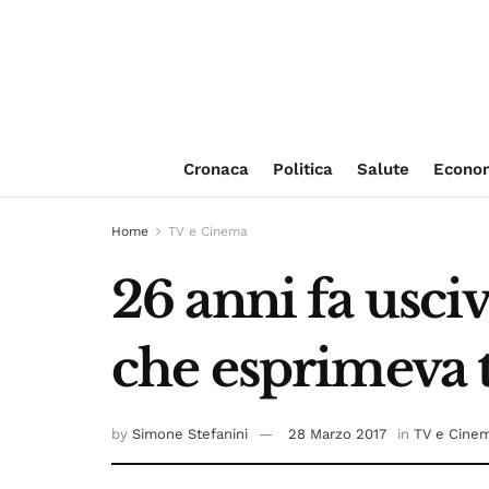
Cronaca
Politica
Salute
Econo
Home
TV e Cinema
26 anni fa usciv
che esprimeva tu
by
Simone Stefanini
28 Marzo 2017
in
TV e Cine