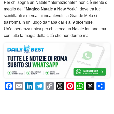
Per chi sogna un Natale “internazionale”, non c’è niente di
meglio del
“Magico Natale a New York”
, dove tra luci
scintillanti e mercatini incantevoli, la Grande Mela si
trasforma in un luogo da fiaba dal 4 al 9 dicembre.
Un’esperienza unica per chi cerca un Natale lontano, ma
con tutta la magia della città che non dorme mai.
F
E
Li
T
C
T
Pi
W
X
C
a
m
n
el
o
h
n
h
o
c
ai
k
e
p
re
te
at
n
e
l
e
gr
y
a
re
s
di