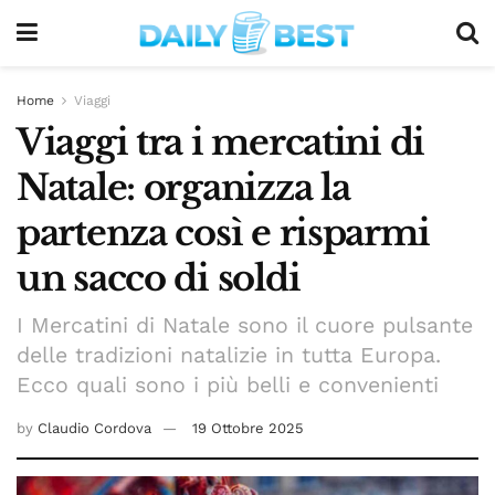
Home
Viaggi
Viaggi tra i mercatini di
Natale: organizza la
partenza così e risparmi
un sacco di soldi
I Mercatini di Natale sono il cuore pulsante
delle tradizioni natalizie in tutta Europa.
Ecco quali sono i più belli e convenienti
by
Claudio Cordova
19 Ottobre 2025