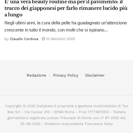
E’ una vera beauty routine ma per il pavimento: il
trucco dei giapponesi per farlo rimanere lucido più
a lungo
Negli ultimi anni, la cura della pelle ha guadagnato un’attenzione
crescente in tutto il mondo, con molti che si ispirano...
by
Claudio Cordova
10 MAGGIO 2025
Redazione
Privacy Policy
Disclaimer
Copyright © 2025 Dailybest.it proprietà e gestione multimediale di Too
Bee Srl - Via Cavour 310 - 00184 Roma - P.Iva 17773611003 - Testata
giornalistica registrata presso Tribunale di Roma con n° 87-2025 del
25-09-2025 - Direttore responsabile Francesca Testa