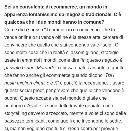
Sei un consulente di ecommerce, un mondo in
apparenza lontanissimo dal negozio tradizionale. C’è
qualcosa che i due mondi hanno in comune?
Come dico spesso “il commercio è commercio” che tu
venda online o tu venda offline è la stessa arte, cercare di
convincere che quello che stai vendendo vale i soldi. Ci
sono molte cose che in realtà si assomigliano, strategie
usate in entrambi i mondi, come dire “
in questo negozio è
passato Gianni Morandi
” o chissà quale cantante, è quello
che fanno anche gli ecommerce quando dicono “
Tra i
nostri migliori clienti c’è X
” e poi c’è la recensione… usare
questa social proof, per provare che quello che vendono è
buono. Questo accade sia nel mondo digitale che
analogico. A volte ci sono delle trovate geniali, o uno
storytelling davvero azzeccato, mentre a volte ci sono delle
bassezze terrificanti, come quelli che ti vendono le sedie,
sì, ma non vogliono che tu ti ci sieda sopra per provarle.