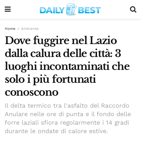
Home
Ambiente
Dove fuggire nel Lazio
dalla calura delle città: 3
luoghi incontaminati che
solo i più fortunati
conoscono
Il delta termico tra l'asfalto del Raccordo
Anulare nelle ore di punta e il fondo delle
forre laziali sfiora regolarmente i 14 gradi
durante le ondate di calore estive.