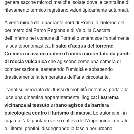
genera sacche microclimatiche isolate dove le centraline di
rilevamento termico registrano valori tipicamente autunnali.
A venti minuti dal quadrante nord di Roma, all’interno del
perimetro del Parco Regionale di Veio, la Cascata
dell’Inferno nel comune di Formello smentisce frontalmente
la sua toponomastica.
Il salto d’acqua del torrente
Cremera scava un cratere d’ombra circondato da pareti
di roccia vulcanica
che agiscono come una camera di
compensazione, trattenendo l’umidità e abbattendo
drasticamente la temperatura dell’aria circostante.
L’analisi incrociata dei flussi di mobilità ricreativa porta alla
luce una dinamica apparentemente illogica:
l’estrema
vicinanza al tessuto urbano agisce da barriera
psicologica contro il turismo di massa
. Le automobili in
fuga dall’afa puntano verso i rilievi dell’Appennino centrale
o i litorali pontini, disdegnando la fascia periurbana