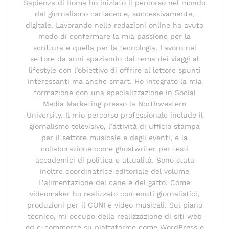
Sapienza di Roma ho iniziato il percorso nel mondo
del giornalismo cartaceo e, successivamente,
digitale. Lavorando nelle redazioni online ho avuto
modo di confermare la mia passione per la
scrittura e quella per la tecnologia. Lavoro nel
settore da anni spaziando dal tema dei viaggi al
lifestyle con l’obiettivo di offrire al lettore spunti
interessanti ma anche smart. Ho integrato la mia
formazione con una specializzazione in Social
Media Marketing presso la Northwestern
University. Il mio percorso professionale include il
giornalismo televisivo, l’attività di ufficio stampa
per il settore musicale e degli eventi, e la
collaborazione come ghostwriter per testi
accademici di politica e attualità. Sono stata
inoltre coordinatrice editoriale del volume
L’alimentazione del cane e del gatto. Come
videomaker ho realizzato contenuti giornalistici,
produzioni per il CONI e video musicali. Sul piano
tecnico, mi occupo della realizzazione di siti web
ed e-commerce su piattaforme come WordPress e