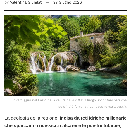
by
Valentina Giungati
27 Giugno 2026
Dove fuggire nel Lazio dalla calura delle città: 3 luoghi incontaminati che
solo i più fortunati conoscono-dailybest.it
La geologia della regione,
incisa da reti idriche millenarie
che spaccano i massicci calcarei e le piastre tufacee,