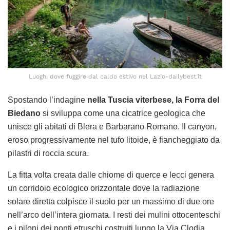
Luoghi dove fuggire dal caldo estivo nel Lazio-dailybest.it
Spostando l’indagine
nella Tuscia viterbese, la Forra del
Biedano
si sviluppa come una cicatrice geologica che
unisce gli abitati di Blera e Barbarano Romano. Il canyon,
eroso progressivamente nel tufo litoide, è fiancheggiato da
pilastri di roccia scura.
La fitta volta creata dalle chiome di querce e lecci genera
un corridoio ecologico orizzontale dove la radiazione
solare diretta colpisce il suolo per un massimo di due ore
nell’arco dell’intera giornata. I resti dei mulini ottocenteschi
e i piloni dei ponti etruschi costruiti lungo la Via Clodia