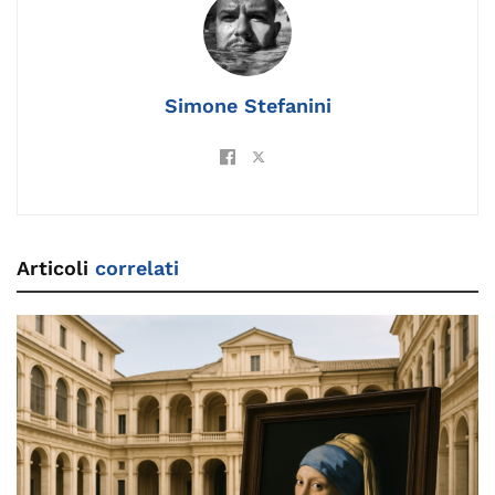
o
k
p
k
Simone Stefanini
Articoli
correlati