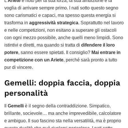
L’
Ariete
è noto per la sua forza, la sua ambizione e la
voglia di arrivare sempre primo. I nati sotto questo segno
sono carismatici e capaci, ma spesso questa energia si
trasforma in
aggressività strategica
. Soprattutto nel lavoro
e nelle competizioni, non esitano a superare gli ostacoli
con ogni mezzo possibile, anche quelli meno limpidi. Sono
istintivi e diretti, ma quando si tratta di
difendere il loro
potere
, sanno essere spietati. Il consiglio?
Mai entrare in
competizione con un Ariete
, perché sarà pronto a tutto
pur di vincere.
Gemelli: doppia faccia, doppia
personalità
Il
Gemelli
è il segno della contraddizione. Simpatico,
brillante, socievole… ma anche imprevedibile, calcolatore
e ambiguo. Il suo fascino sta nella versatilità, ma è proprio