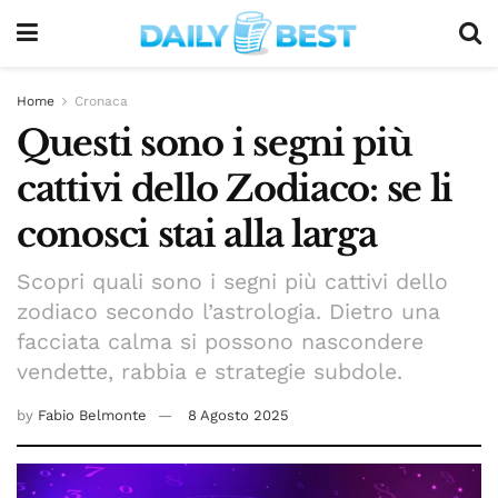
Home
Cronaca
Questi sono i segni più
cattivi dello Zodiaco: se li
conosci stai alla larga
Scopri quali sono i segni più cattivi dello
zodiaco secondo l’astrologia. Dietro una
facciata calma si possono nascondere
vendette, rabbia e strategie subdole.
by
Fabio Belmonte
8 Agosto 2025