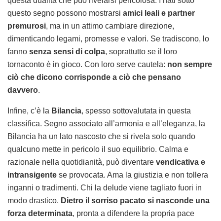
questa dualità che può rivelarsi pericolosa. I nati sotto
questo segno possono mostrarsi
amici leali e partner
premurosi
, ma in un attimo cambiare direzione,
dimenticando legami, promesse e valori. Se tradiscono, lo
fanno
senza sensi di colpa
, soprattutto se il loro
tornaconto è in gioco. Con loro serve cautela:
non sempre
ciò che dicono corrisponde a ciò che pensano
davvero
.
Infine, c’è la
Bilancia
, spesso sottovalutata in questa
classifica. Segno associato all’armonia e all’eleganza, la
Bilancia ha un lato nascosto che si rivela solo quando
qualcuno mette in pericolo il suo equilibrio. Calma e
razionale nella quotidianità, può diventare
vendicativa e
intransigente
se provocata. Ama la giustizia e non tollera
inganni o tradimenti. Chi la delude viene tagliato fuori in
modo drastico.
Dietro il sorriso pacato si nasconde una
forza determinata
, pronta a difendere la propria pace