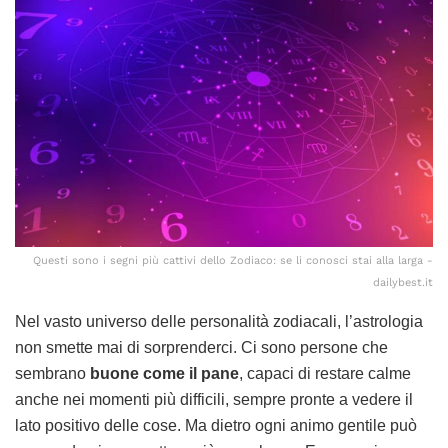
Questi sono i segni più cattivi dello Zodiaco: se li conosci stai alla larga -
dailybest.it
Nel vasto universo delle personalità zodiacali, l’astrologia
non smette mai di sorprenderci. Ci sono persone che
sembrano
buone come il pane
, capaci di restare calme
anche nei momenti più difficili, sempre pronte a vedere il
lato positivo delle cose. Ma dietro ogni animo gentile può