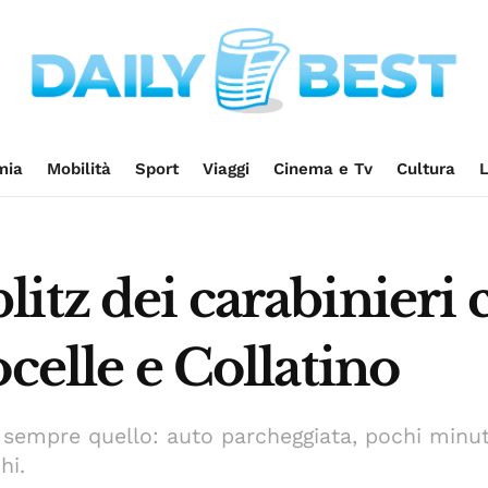
mia
Mobilità
Sport
Viaggi
Cinema e Tv
Cultura
L
itz dei carabinieri c
celle e Collatino
 sempre quello: auto parcheggiata, pochi minuti 
hi.