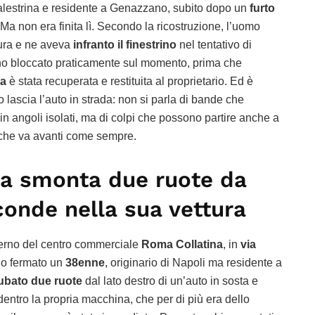
 Palestrina e residente a Genazzano, subito dopo un
furto
a non era finita lì. Secondo la ricostruzione, l’uomo
ura e ne aveva
infranto il finestrino
nel tentativo di
hanno bloccato praticamente sul momento, prima che
va
è stata recuperata e restituita al proprietario. Ed è
o lascia l’auto in strada: non si parla di bande che
 in angoli isolati, ma di colpi che possono partire anche a
à che va avanti come sempre.
na smonta due ruote da
conde nella sua vettura
erno del centro commerciale
Roma Collatina
, in
via
nno fermato un
38enne
, originario di Napoli ma residente a
ubato due ruote
dal lato destro di un’auto in sosta e
entro la propria macchina, che per di più era dello