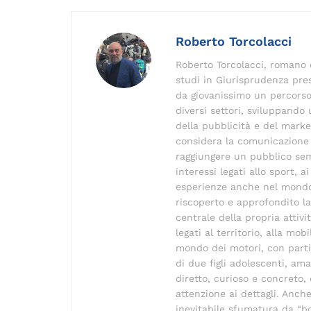
c
ai
k
e
p
r
e
l
e
gr
y
a
Roberto Torcolacci
b
dI
a
Li
d
Roberto Torcolacci, romano c
o
n
m
n
s
studi in Giurisprudenza pres
o
k
da giovanissimo un percorso
diversi settori, sviluppand
k
della pubblicità e del mark
considera la comunicazione
raggiungere un pubblico sem
interessi legati allo sport, 
esperienze anche nel mondo
riscoperto e approfondito la
centrale della propria attiv
legati al territorio, alla mobi
mondo dei motori, con parti
di due figli adolescenti, a
diretto, curioso e concreto
attenzione ai dettagli. Anche
inevitabile sfumatura da “b