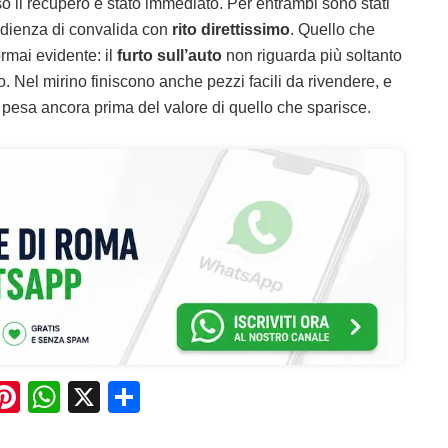
 il recupero è stato immediato. Per entrambi sono stati
’udienza di convalida con
rito direttissimo
. Quello che
ormai evidente: il
furto sull’auto
non riguarda più soltanto
lo. Nel mirino finiscono anche pezzi facili da rivendere, e
o pesa ancora prima del valore di quello che sparisce.
Pi
W
X
C
n
h
o