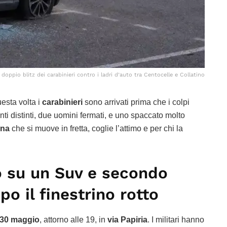
doppio blitz dei carabinieri contro i ladri d’auto tra Centocelle e Collatino
uesta volta i
carabinieri
sono arrivati prima che i colpi
ti distinti, due uomini fermati, e uno spaccato molto
ana
che si muove in fretta, coglie l’attimo e per chi la
to su un Suv e secondo
o il finestrino rotto
30 maggio
, attorno alle 19, in
via Papiria
. I militari hanno