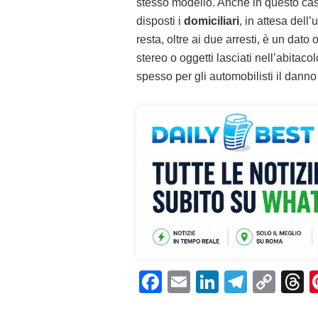
stesso modello. Anche in questo caso
disposti i
domiciliari
, in attesa dell
resta, oltre ai due arresti, è un dato 
stereo o oggetti lasciati nell’abitaco
spesso per gli automobilisti il dann
F
E
Li
T
C
T
a
m
n
el
o
h