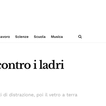
avoro
Scienze
Scuola
Musica
ontro i ladri
di distrazione, poi il vetro a terra