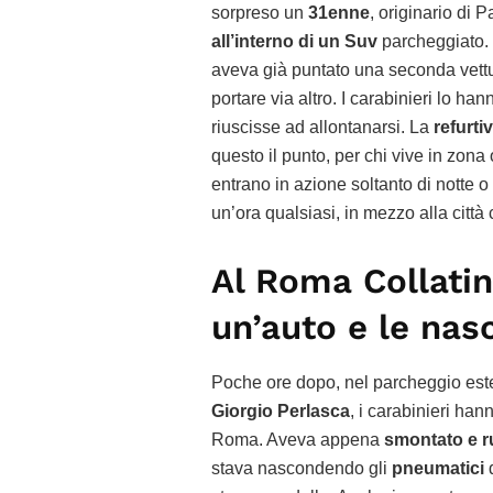
sorpreso un
31enne
, originario di
all’interno di un Suv
parcheggiato. M
aveva già puntato una seconda vett
portare via altro. I carabinieri lo 
riuscisse ad allontanarsi. La
refurti
questo il punto, per chi vive in zona 
entrano in azione soltanto di notte o
un’ora qualsiasi, in mezzo alla citt
Al Roma Collati
un’auto e le nas
Poche ore dopo, nel parcheggio est
Giorgio Perlasca
, i carabinieri ha
Roma. Aveva appena
smontato e r
stava nascondendo gli
pneumatici
d