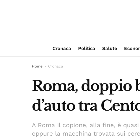
Cronaca
Politica
Salute
Econo
Home
Cronaca
Roma, doppio bl
d’auto tra Cento
A Roma il copione, alla fine, è quasi
oppure la macchina trovata sui cerc