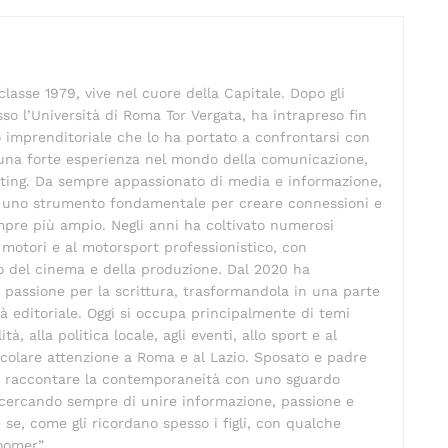
e
te
at
n
re
s
di
st
A
vi
lasse 1979, vive nel cuore della Capitale. Dopo gli
p
di
so l’Università di Roma Tor Vergata, ha intrapreso fin
p
 imprenditoriale che lo ha portato a confrontarsi con
o una forte esperienza nel mondo della comunicazione,
eting. Da sempre appassionato di media e informazione,
 uno strumento fondamentale per creare connessioni e
pre più ampio. Negli anni ha coltivato numerosi
ai motori e al motorsport professionistico, con
 del cinema e della produzione. Dal 2020 ha
 passione per la scrittura, trasformandola in una parte
ità editoriale. Oggi si occupa principalmente di temi
lità, alla politica locale, agli eventi, allo sport e al
colare attenzione a Roma e al Lazio. Sposato e padre
ma raccontare la contemporaneità con uno sguardo
, cercando sempre di unire informazione, passione e
 se, come gli ricordano spesso i figli, con qualche
oomer”.