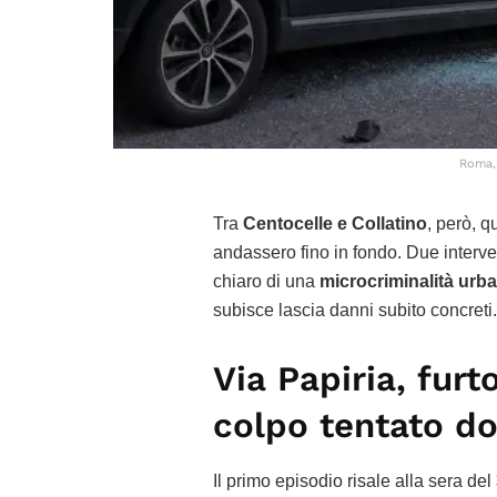
Roma, 
Tra
Centocelle e Collatino
, però, q
andassero fino in fondo. Due interven
chiaro di una
microcriminalità urb
subisce lascia danni subito concreti.
Via Papiria, fur
colpo tentato dop
Il primo episodio risale alla sera del