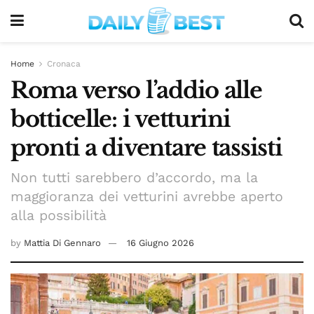
Home
Cronaca
Roma verso l’addio alle
botticelle: i vetturini
pronti a diventare tassisti
Non tutti sarebbero d’accordo, ma la
maggioranza dei vetturini avrebbe aperto
alla possibilità
by
Mattia Di Gennaro
16 Giugno 2026