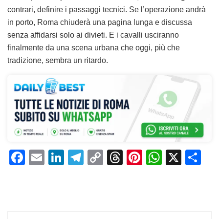
contrari, definire i passaggi tecnici. Se l’operazione andrà
in porto, Roma chiuderà una pagina lunga e discussa
senza affidarsi solo ai divieti. E i cavalli usciranno
finalmente da una scena urbana che oggi, più che
tradizione, sembra un ritardo.
F
E
Li
T
C
T
Pi
W
X
C
a
m
n
el
o
h
n
h
o
c
ai
k
e
p
re
te
at
n
e
l
e
gr
y
a
re
s
di