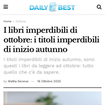
Home
Cultura
I libri imperdibili di
ottobre: i titoli imperdibili
di inizio autunno
I titoli imperdibili di inizio autunno, sono
questi i libri da leggere ad ottobre: tutto
quello che c'è da sapere.
by
Mattia Senese
16 Ottobre 2025