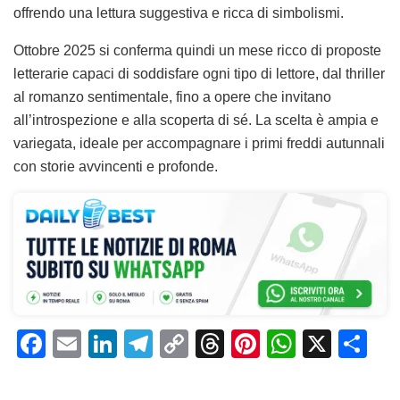
offrendo una lettura suggestiva e ricca di simbolismi.
Ottobre 2025 si conferma quindi un mese ricco di proposte
letterarie capaci di soddisfare ogni tipo di lettore, dal thriller
al romanzo sentimentale, fino a opere che invitano
all’introspezione e alla scoperta di sé. La scelta è ampia e
variegata, ideale per accompagnare i primi freddi autunnali
con storie avvincenti e profonde.
F
E
Li
T
C
T
Pi
W
X
C
a
m
n
el
o
h
n
h
o