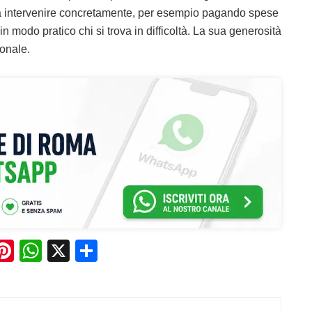
tà a intervenire concretamente, per esempio pagando spese
 modo pratico chi si trova in difficoltà. La sua generosità
sonale.
Pi
W
X
C
n
h
o
e
te
at
n