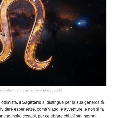
gno zodiacale più generoso – (dailybest.it)
ottimista, il
Sagittario
si distingue per la sua generosità
videre esperienze, come viaggi e avventure, e non si fa
nche molto costosi, per celebrare chi gli sta intorno. Il