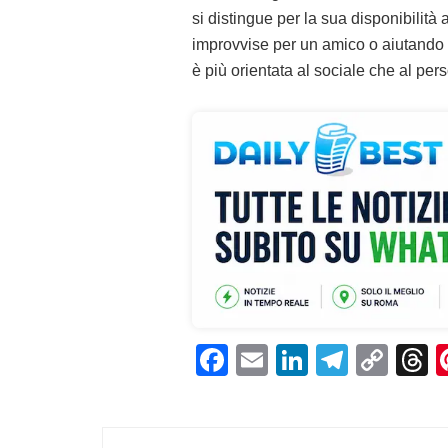
si distingue per la sua disponibili
improvvise per un amico o aiutando in
è più orientata al sociale che al per
F
E
Li
T
C
T
a
m
n
el
o
h
c
ai
k
e
p
r