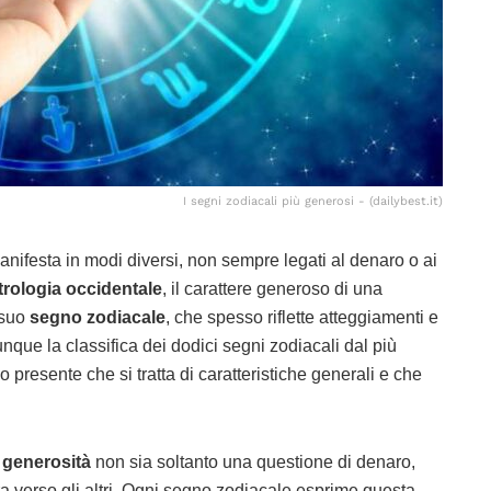
I segni zodiacali più generosi - (dailybest.it)
anifesta in modi diversi, non sempre legati al denaro o ai
trologia occidentale
, il carattere generoso di una
 suo
segno zodiacale
, che spesso riflette atteggiamenti e
nque la classifica dei dodici segni zodiacali dal più
resente che si tratta di caratteristiche generali e che
a
generosità
non sia soltanto una questione di denaro,
a verso gli altri. Ogni segno zodiacale esprime questa