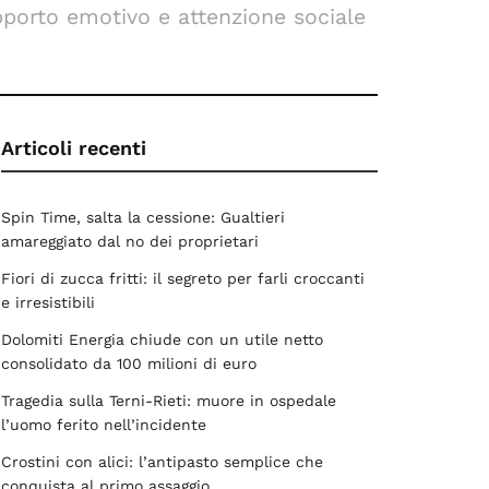
upporto emotivo e attenzione sociale
Articoli recenti
Spin Time, salta la cessione: Gualtieri
amareggiato dal no dei proprietari
Fiori di zucca fritti: il segreto per farli croccanti
e irresistibili
Dolomiti Energia chiude con un utile netto
consolidato da 100 milioni di euro
Tragedia sulla Terni-Rieti: muore in ospedale
l’uomo ferito nell’incidente
Crostini con alici: l’antipasto semplice che
conquista al primo assaggio