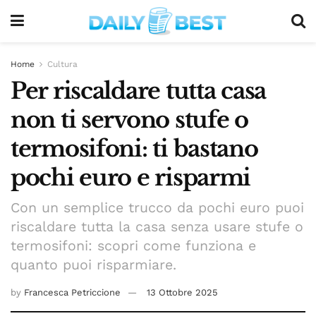
Home
Cultura
Per riscaldare tutta casa
non ti servono stufe o
termosifoni: ti bastano
pochi euro e risparmi
Con un semplice trucco da pochi euro puoi
riscaldare tutta la casa senza usare stufe o
termosifoni: scopri come funziona e
quanto puoi risparmiare.
by
Francesca Petriccione
13 Ottobre 2025