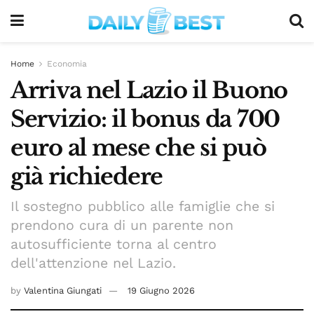
Home
Economia
Arriva nel Lazio il Buono
Servizio: il bonus da 700
euro al mese che si può
già richiedere
Il sostegno pubblico alle famiglie che si
prendono cura di un parente non
autosufficiente torna al centro
dell'attenzione nel Lazio.
by
Valentina Giungati
19 Giugno 2026