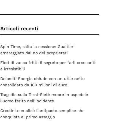
Articoli recenti
Spin Time, salta la cessione: Gualtieri
amareggiato dal no dei proprietari
Fiori di zucca fritti: il segreto per farli croccanti
e irresistibili
Dolomiti Energia chiude con un utile netto
consolidato da 100 milioni di euro
Tragedia sulla Terni-Rieti: muore in ospedale
l’uomo ferito nell’incidente
Crostini con alici: l’antipasto semplice che
conquista al primo assaggio