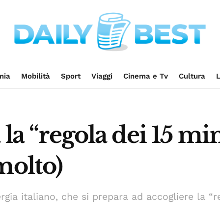
mia
Mobilità
Sport
Viaggi
Cinema e Tv
Cultura
L
 la “regola dei 15 mi
molto)
rgia italiano, che si prepara ad accogliere la “r