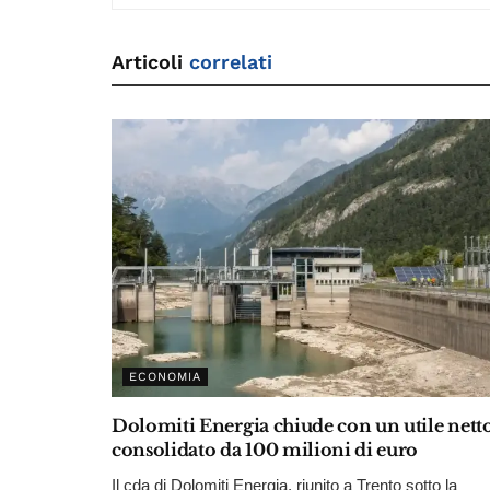
k
Articoli
correlati
ECONOMIA
Dolomiti Energia chiude con un utile nett
consolidato da 100 milioni di euro
Il cda di Dolomiti Energia, riunito a Trento sotto la