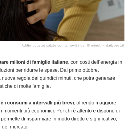
Addio bollette salate con la novità dei 15 minuti - dailybest.it
re milioni di famiglie italiane
, con costi dell’energia in
uzioni per ridurre le spese. Dal primo ottobre,
la nuova regola dei quindici minuti, che potrà generare
stiche di molte famiglie.
e i consumi a intervalli più brevi
, offrendo maggiore
tare i momenti più economici. Per chi è attento e dispone di
 permette di risparmiare in modo diretto e significativo,
i del mercato.