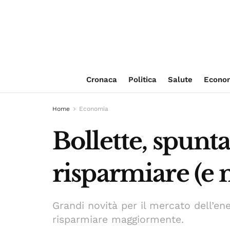
Cronaca
Politica
Salute
Econo
Home
Economia
Bollette, spunta
risparmiare (e 
Grandi novità per il mercato dell’ene
risparmiare maggiormente.