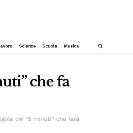
avoro
Scienze
Scuola
Musica
nuti” che fa
egola dei 15 minuti” che farà