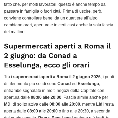
fatto che, per molti lavoratori, questo è anche tempo da
passare in famiglia o fuori città. Prima di uscire, però,
conviene controllare bene: da un quartiere all’altro
cambiano orari, aperture e in certi casi anche la sola fascia
del mattino.
Supermercati aperti a Roma il
2 giugno: da Conad a
Esselunga, ecco gli orari
Tra i
supermercati aperti a Roma il 2 giugno 2026
, i punti
di riferimento più solidi sono
Conad
ed
Esselunga
,
entrambe segnalate in molti negozi della Capitale con
apertura dalle
08:00 alle 20:00
. Fascia simile anche per
MD
, di solito attiva dalle
08:00 alle 20:00
, mentre
Lidl
resta
aperta dalle
08:00 alle 20:00
o fino alle
20:30
, a seconda
del punto vendita.
Pam
e
Pam Local
partono più tardi, in