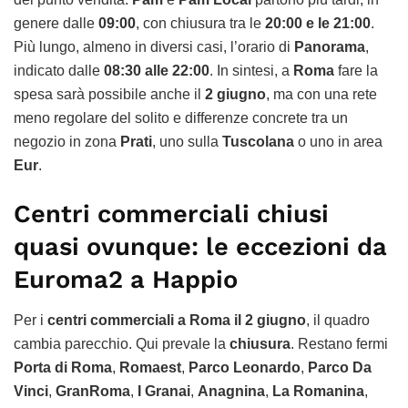
genere dalle
09:00
, con chiusura tra le
20:00 e le 21:00
.
Più lungo, almeno in diversi casi, l’orario di
Panorama
,
indicato dalle
08:30 alle 22:00
. In sintesi, a
Roma
fare la
spesa sarà possibile anche il
2 giugno
, ma con una rete
meno regolare del solito e differenze concrete tra un
negozio in zona
Prati
, uno sulla
Tuscolana
o uno in area
Eur
.
Centri commerciali chiusi
quasi ovunque: le eccezioni da
Euroma2 a Happio
Per i
centri commerciali a Roma il 2 giugno
, il quadro
cambia parecchio. Qui prevale la
chiusura
. Restano fermi
Porta di Roma
,
Romaest
,
Parco Leonardo
,
Parco Da
Vinci
,
GranRoma
,
I Granai
,
Anagnina
,
La Romanina
,