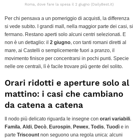
Roma, dove fare la spesa il 2 giugno (DailyBest.it)
Per chi pensava a un pomeriggio di acquisti, la differenza
si vede subito. I grandi mall, nella maggior parte dei casi, si
fermano. Restano aperti solo alcuni centri selezionati. E
non è un dettaglio: il
2 giugno
, con tanti romani diretti al
mare, ai Castelli o semplicemente fuori a pranzo, il
movimento finisce per concentrarsi in pochi punti. Specie
nelle ore centrali, lì è facile trovare più gente del solito.
Orari ridotti e aperture solo al
mattino: i casi che cambiano
da catena a catena
Il nodo più delicato riguarda le insegne con
orari variabili
.
Famila
,
Aldi
,
Decò
,
Eurospin
,
Pewex
,
Todis
,
Tuodì
e in
parte
Triscount
non seguono una regola unica: alcuni