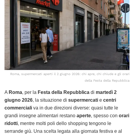
Roma, supermercati aperti il 2 giugno 2026: chi apre, chi chiude e gli orari
della Festa della Repubblica
A
Roma
, per la
Festa della Repubblica
di
martedì 2
giugno 2026
, la situazione di
supermercati
e
centri
commerciali
va in due direzioni diverse: quasi tutte le
grandi insegne alimentari restano
aperte
, spesso con
orari
ridotti
, mentre molti poli dello shopping tengono le
serrande giù. Una scelta legata alla giornata festiva e al