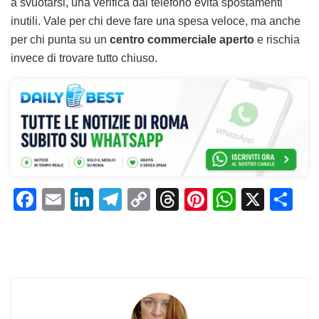
a svuotarsi, una verifica dal telefono evita spostamenti
inutili. Vale per chi deve fare una spesa veloce, ma anche
per chi punta su un
centro commerciale aperto
e rischia
invece di trovare tutto chiuso.
F
E
Li
T
C
T
Pi
W
X
C
a
m
n
el
o
h
n
h
o
c
ai
k
e
p
re
te
at
n
e
l
e
gr
y
a
re
s
di
b
dI
a
Li
d
st
A
vi
o
n
m
n
s
p
di