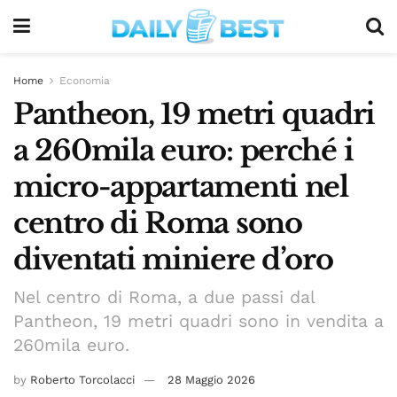
Home
Economia
Pantheon, 19 metri quadri
a 260mila euro: perché i
micro-appartamenti nel
centro di Roma sono
diventati miniere d’oro
Nel centro di Roma, a due passi dal
Pantheon, 19 metri quadri sono in vendita a
260mila euro.
by
Roberto Torcolacci
28 Maggio 2026