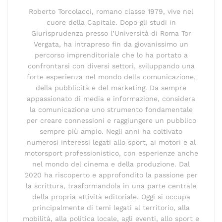
Roberto Torcolacci, romano classe 1979, vive nel
cuore della Capitale. Dopo gli studi in
Giurisprudenza presso l’Università di Roma Tor
Vergata, ha intrapreso fin da giovanissimo un
percorso imprenditoriale che lo ha portato a
confrontarsi con diversi settori, sviluppando una
forte esperienza nel mondo della comunicazione,
della pubblicità e del marketing. Da sempre
appassionato di media e informazione, considera
la comunicazione uno strumento fondamentale
per creare connessioni e raggiungere un pubblico
sempre più ampio. Negli anni ha coltivato
numerosi interessi legati allo sport, ai motori e al
motorsport professionistico, con esperienze anche
nel mondo del cinema e della produzione. Dal
2020 ha riscoperto e approfondito la passione per
la scrittura, trasformandola in una parte centrale
della propria attività editoriale. Oggi si occupa
principalmente di temi legati al territorio, alla
mobilità, alla politica locale, agli eventi, allo sport e