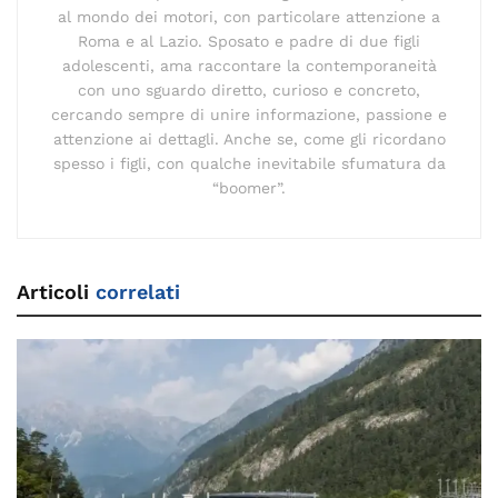
al mondo dei motori, con particolare attenzione a
Roma e al Lazio. Sposato e padre di due figli
adolescenti, ama raccontare la contemporaneità
con uno sguardo diretto, curioso e concreto,
cercando sempre di unire informazione, passione e
attenzione ai dettagli. Anche se, come gli ricordano
spesso i figli, con qualche inevitabile sfumatura da
“boomer”.
Articoli
correlati