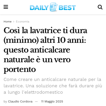
Home
Economia
Così la lavatrice ti dura
(minimo) altri 10 anni:
questo anticalcare
naturale è un vero
portento
Come creare un anticalcare naturale per la
lavatrice. Una soluzione che farà durare più
a lungo l'elettrodomestico
by
Claudio Cordova
11 Maggio 2025