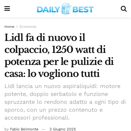
Home
Economia
Lidl fa di nuovo il
colpaccio, 1250 watt di
potenza per le pulizie di
casa: lo vogliono tutti
Lidl lancia un nuovo aspiraliquidi: motore
potente, doppio serbatoio e funzione
spruzzante lo rendono adatto a ogni tipo di
sporco, con un prezzo contenuto e
accessori professionali.
by
Fabio Belmonte
3 Giugno 2025