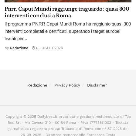
Pnrr, Caput Mundi raggiunge traguardo: quasi 300
interventi conclusi a Roma
Il programma PNRR Caput Mundi Roma ha raggiunto quasi 300
interventi completati e certificati, superando i target europei
fissati per...
by
Redazione
6 LUGLIO 2026
Redazione
Privacy Policy
Disclaimer
Copyright © 2025 Dailybest.it proprietà e gestione multimediale di Too
Bee Srl - Via Cavour 310 - 00184 Roma - P.Iva 17773611003 - Testata
giornalistica registrata presso Tribunale di Roma con n° 87-2025 del
25-09-2025 - Direttore responsabile Francesca Testa