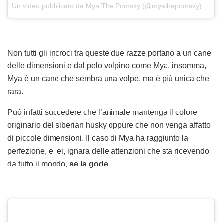
Un video pubblicato da Mya The Pomsky (@myathepomsky)
in da
Non tutti gli incroci tra queste due razze portano a un cane
delle dimensioni e dal pelo volpino come Mya, insomma,
Mya è un cane che sembra una volpe, ma è più unica che
rara.
Può infatti succedere che l’animale mantenga il colore
originario del siberian husky oppure che non venga affatto
di piccole dimensioni. Il caso di Mya ha raggiunto la
perfezione, e lei, ignara delle attenzioni che sta ricevendo
da tutto il mondo,
se la gode
.