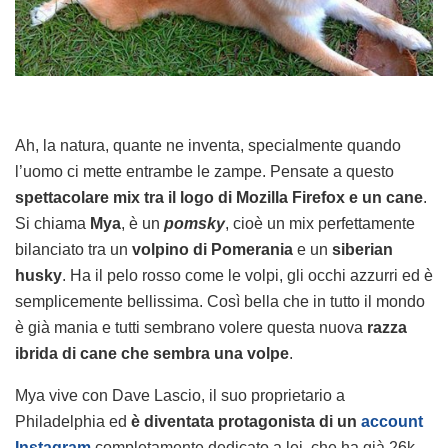
Ah, la natura, quante ne inventa, specialmente quando
l’uomo ci mette entrambe le zampe. Pensate a questo
spettacolare mix tra il logo di Mozilla Firefox e un cane
.
Si chiama
Mya
, è un
pomsky
, cioè un mix perfettamente
bilanciato tra un
volpino di Pomerania
e un
siberian
husky
. Ha il pelo rosso come le volpi, gli occhi azzurri ed è
semplicemente bellissima. Così bella che in tutto il mondo
è già mania e tutti sembrano volere questa nuova
razza
ibrida di cane che sembra una volpe
.
Mya vive con Dave Lascio, il suo proprietario a
Philadelphia ed
è diventata protagonista di un
account
Instagram
completamente dedicato a lei, che ha già 26k