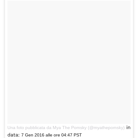
in
Una foto pubblicata da Mya The Pomsky (@myathepomsky)
data:
7 Gen 2016 alle ore 04:47 PST