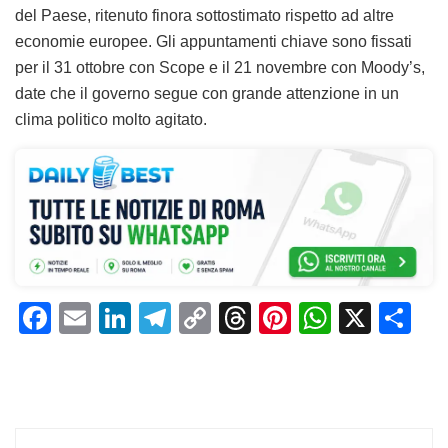
del Paese, ritenuto finora sottostimato rispetto ad altre
economie europee. Gli appuntamenti chiave sono fissati
per il 31 ottobre con Scope e il 21 novembre con Moody’s,
date che il governo segue con grande attenzione in un
clima politico molto agitato.
F
E
Li
T
C
T
Pi
W
X
C
a
m
n
el
o
h
n
h
o
c
ai
k
e
p
re
te
at
n
e
l
e
gr
y
a
re
s
di
b
dI
a
Li
d
st
A
vi