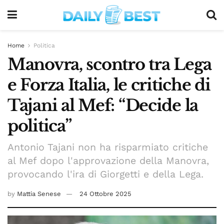
Home
Politica
Manovra, scontro tra Lega
e Forza Italia, le critiche di
Tajani al Mef: “Decide la
politica”
Antonio Tajani non ha risparmiato critiche
al Mef dopo l'approvazione della Manovra,
provocando l'ira di Giorgetti e della Lega.
by
Mattia Senese
24 Ottobre 2025