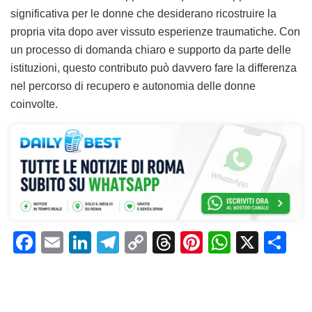
significativa per le donne che desiderano ricostruire la
propria vita dopo aver vissuto esperienze traumatiche. Con
un processo di domanda chiaro e supporto da parte delle
istituzioni, questo contributo può davvero fare la differenza
nel percorso di recupero e autonomia delle donne
coinvolte.
F
E
Li
T
C
T
Pi
W
X
C
a
m
n
el
o
h
n
h
o
c
ai
k
e
p
re
te
at
n
e
l
e
gr
y
a
re
s
di