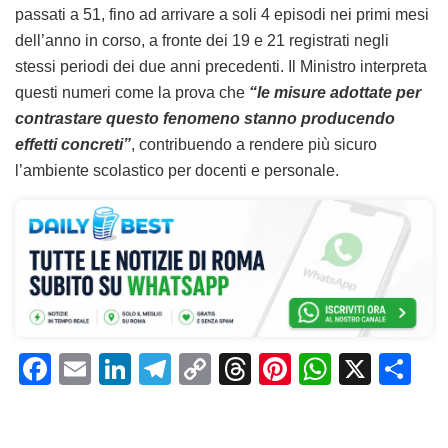
passati a 51, fino ad arrivare a soli 4 episodi nei primi mesi
dell’anno in corso, a fronte dei 19 e 21 registrati negli
stessi periodi dei due anni precedenti. Il Ministro interpreta
questi numeri come la prova che
“le misure adottate per
contrastare questo fenomeno stanno producendo
effetti concreti”
, contribuendo a rendere più sicuro
l’ambiente scolastico per docenti e personale.
F
E
Li
T
C
T
Pi
W
X
C
a
m
n
el
o
h
n
h
o
c
ai
k
e
p
re
te
at
n