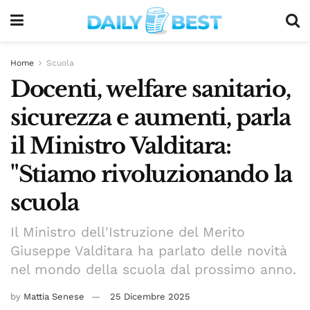
Home
Scuola
Docenti, welfare sanitario,
sicurezza e aumenti, parla
il Ministro Valditara:
"Stiamo rivoluzionando la
scuola
Il Ministro dell'Istruzione del Merito
Giuseppe Valditara ha parlato delle novità
nel mondo della scuola dal prossimo anno.
by
Mattia Senese
25 Dicembre 2025