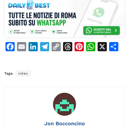
F
E
Li
T
C
T
Pi
W
X
C
a
m
n
el
o
h
n
h
o
c
ai
k
e
p
re
te
at
n
e
l
e
gr
y
a
re
s
di
Tags:
video
b
dI
a
Li
d
st
A
vi
o
n
m
n
s
p
di
o
k
p
k
Jon Bocconcino