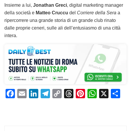
Insieme a lui,
Jonathan Greci
, digital marketing manager
della società e
Matteo Cruccu
del
Corriere della Sera
a
ripercorrere una grande storia di un grande club rinato
dalle proprie ceneri, sulle ali dell’entusiasmo di una città
intera.
F
E
Li
T
C
T
Pi
W
X
C
a
m
n
el
o
h
n
h
o
c
ai
k
e
p
re
te
at
n
e
l
e
gr
y
a
re
s
di
b
dI
a
Li
d
st
A
vi