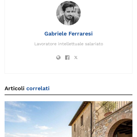
o
n
m
n
s
p
di
o
k
p
k
Gabriele Ferraresi
Lavoratore intellettuale salariato
Articoli
correlati