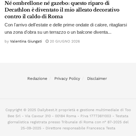
Né ombrellone né gazebo: questo riparo di
Decathlon è diventato il mio alleato decorativo
contro il caldo di Roma
Con l'arrivo dell'estate e delle prime ondate di calore, ritagliarsi
una zona d'obra su un terrazzo o un balcone diventa...
by
Valentina Giungati
20 GIUGNO 2026
Redazione
Privacy Policy
Disclaimer
Copyright © 2025 Dailybest.it proprietà e gestione multimediale di Too
Bee Srl - Via Cavour 310 - 00184 Roma - P.Iva 17773611003 - Testata
giornalistica registrata presso Tribunale di Roma con n° 87-2025 del
25-09-2025 - Direttore responsabile Francesca Testa