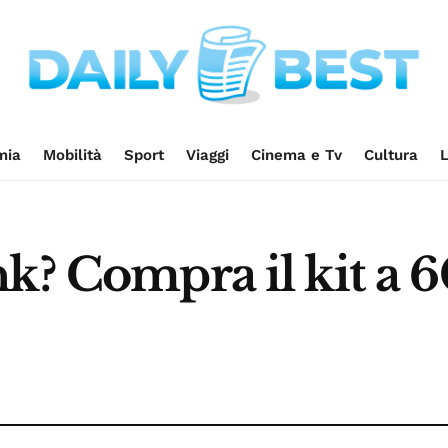
mia
Mobilità
Sport
Viaggi
Cinema e Tv
Cultura
L
k? Compra il kit a 6