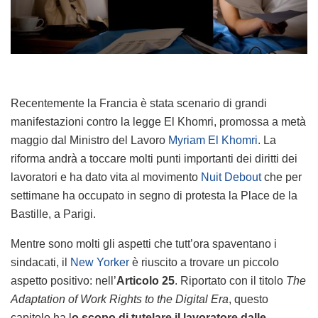
Recentemente la Francia è stata scenario di grandi
manifestazioni contro la legge El Khomri, promossa a metà
maggio dal Ministro del Lavoro
Myriam El Khomri
. La
riforma andrà a toccare molti punti importanti dei diritti dei
lavoratori e ha dato vita al movimento
Nuit Debout
che per
settimane ha occupato in segno di protesta la Place de la
Bastille, a Parigi.
Mentre sono molti gli aspetti che tutt’ora spaventano i
sindacati, il
New Yorker
è riuscito a trovare un piccolo
aspetto positivo: nell’
Articolo 25
. Riportato con il titolo
The
Adaptation of Work Rights to the Digital Era
, questo
capitolo ha l
o scopo di tutelare il lavoratore dalle