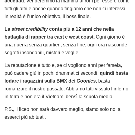
accettati.
Venderemmo la mamma ai rom per essere come
tutti gli altri e anche quando fingiamo che non ci interessi,
in realtà è l’unico obiettivo, il boss finale.
La
street credibility
conta più a 12 anni che nella
battaglia di rapper tra east e west coast.
Ogni giorno è
una guerra senza quartieri, senza fine, ogni ora nasconde
segreti insondabili, misteri e voglie.
La reputazione è tutto e, se ci vogliono anni per farsela,
può cadere giù in pochi drammatici secondi,
quindi basta
lodare i ragazzini sulla BMX dei
Goonies
, basta
romanzare il nostro passato. Abbiamo tutti vissuto l’inferno
in terra e non era il Vietnam, bensì la scuola media.
P.S., il liceo non sarà davvero meglio, siamo solo noi a
esserci più abituati.