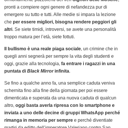
pronti a compiere ogni genere di nefandezza pur di
emergere su tutto e tutti. Alle medie si impara la lezione
che
per essere migliori, bisogna rendere peggiori gli
altri
. Se siete timidi, introversi, se avete una personalità
troppo matura per l’età, siete fottuti.
Il bullismo è una reale piaga sociale
, un crimine che in
quegli anni segnerà per sempre la vita degli studenti e
oggi, grazie alla tecnologia,
fa entrare i ragazzi in una
puntata di
Black Mirror
infinita
.
Se fino a qualche anno fa, una semplice caduta veniva
schernita fino alla fine della giornata per poi essere
dimenticata e superata da una nuova caduta di qualcun
altro,
oggi basta averla ripresa con lo smartphone e
inviata a uno delle decine di gruppi WhatsApp perché
rimanga in memoria per sempre
e perché diventiate
martiri da editto dell’imperatore Valeriano contro San