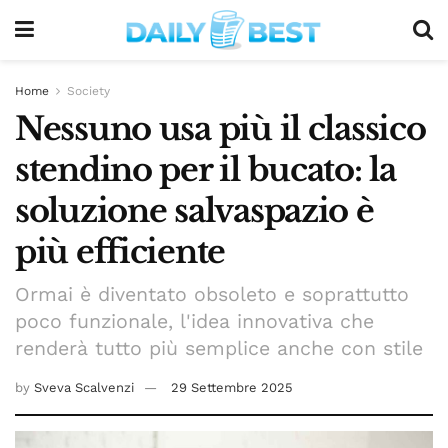
Home
Society
Nessuno usa più il classico
stendino per il bucato: la
soluzione salvaspazio è
più efficiente
Ormai è diventato obsoleto e soprattutto
poco funzionale, l'idea innovativa che
renderà tutto più semplice anche con stile
by
Sveva Scalvenzi
29 Settembre 2025