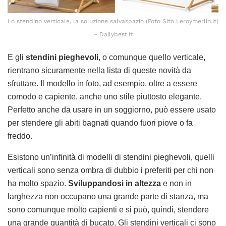
Lo stendino verticale, la soluzione salvaspazio (Foto Sito Leroymerlin.it)
– Dailybest.it
E gli
stendini pieghevoli
, o comunque quello verticale,
rientrano sicuramente nella lista di queste novità da
sfruttare. Il modello in foto, ad esempio, oltre a essere
comodo e capiente, anche uno stile piuttosto elegante.
Perfetto anche da usare in un soggiorno, può essere usato
per stendere gli abiti bagnati quando fuori piove o fa
freddo.
Esistono un’infinità di modelli di stendini pieghevoli, quelli
verticali sono senza ombra di dubbio i preferiti per chi non
ha molto spazio.
Sviluppandosi in altezza
e non in
larghezza non occupano una grande parte di stanza, ma
sono comunque molto capienti e si può, quindi, stendere
una grande quantità di bucato. Gli stendini verticali ci sono