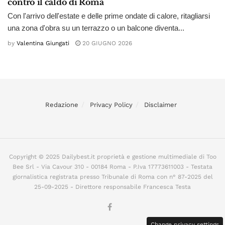
contro il caldo di Roma
Con l'arrivo dell'estate e delle prime ondate di calore, ritagliarsi
una zona d'obra su un terrazzo o un balcone diventa...
by
Valentina Giungati
20 GIUGNO 2026
Redazione
Privacy Policy
Disclaimer
Copyright © 2025 Dailybest.it proprietà e gestione multimediale di Too
Bee Srl - Via Cavour 310 - 00184 Roma - P.Iva 17773611003 - Testata
giornalistica registrata presso Tribunale di Roma con n° 87-2025 del
25-09-2025 - Direttore responsabile Francesca Testa
Change privacy settings