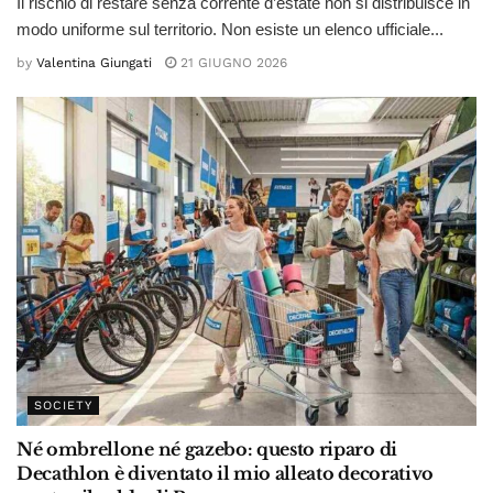
Il rischio di restare senza corrente d’estate non si distribuisce in
modo uniforme sul territorio. Non esiste un elenco ufficiale...
by
Valentina Giungati
21 GIUGNO 2026
SOCIETY
Né ombrellone né gazebo: questo riparo di
Decathlon è diventato il mio alleato decorativo