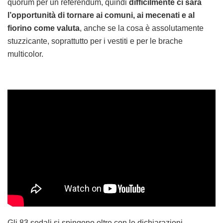
quorum per un referendum, quindi
difficilmente ci sarà
l’opportunità di tornare ai comuni, ai mecenati e al
fiorino come valuta
, anche se la cosa è assolutamente
stuzzicante, soprattutto per i vestiti e per le brache
multicolor.
Gli 83 sodali si spingono oltre con le dichiarazioni