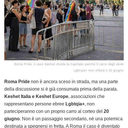
Roma Pride, il caso Keshet divide la Capitale: perché il carro degli ebrei
Lgbtqia+ non sfilerà il 20 giugno
Roma Pride
non è ancora sceso in strada, ma una parte
della discussione si è già consumata prima della parata.
Keshet Italia e Keshet Europe
, associazioni che
rappresentano persone ebree
Lgbtqia+
, non
parteciperanno con un proprio carro al corteo del
20
giugno
. Non è un passaggio secondario, né una polemica
destinata a spegnersi in fretta. A Roma il caso è diventato