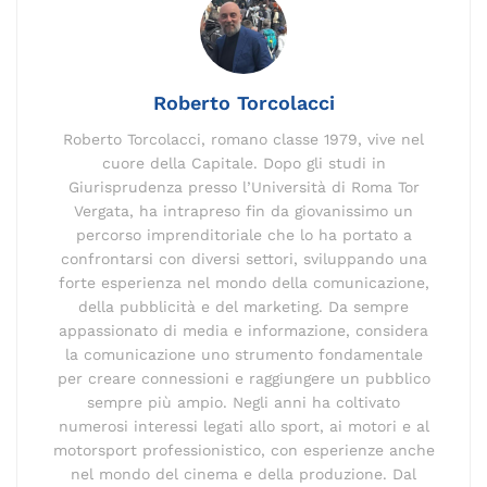
o
n
m
n
s
p
di
o
k
p
k
Roberto Torcolacci
Roberto Torcolacci, romano classe 1979, vive nel
cuore della Capitale. Dopo gli studi in
Giurisprudenza presso l’Università di Roma Tor
Vergata, ha intrapreso fin da giovanissimo un
percorso imprenditoriale che lo ha portato a
confrontarsi con diversi settori, sviluppando una
forte esperienza nel mondo della comunicazione,
della pubblicità e del marketing. Da sempre
appassionato di media e informazione, considera
la comunicazione uno strumento fondamentale
per creare connessioni e raggiungere un pubblico
sempre più ampio. Negli anni ha coltivato
numerosi interessi legati allo sport, ai motori e al
motorsport professionistico, con esperienze anche
nel mondo del cinema e della produzione. Dal