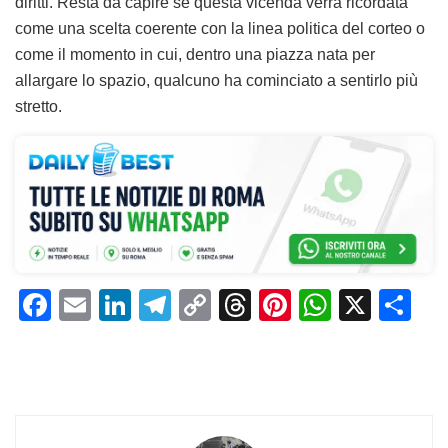
diritti. Resta da capire se questa vicenda verrà ricordata
come una scelta coerente con la linea politica del corteo o
come il momento in cui, dentro una piazza nata per
allargare lo spazio, qualcuno ha cominciato a sentirlo più
stretto.
F
E
Li
T
C
T
Pi
W
X
C
a
m
n
el
o
h
n
h
o
c
ai
k
e
p
re
te
at
n
e
l
e
gr
y
a
re
s
di
b
dI
a
Li
d
st
A
vi