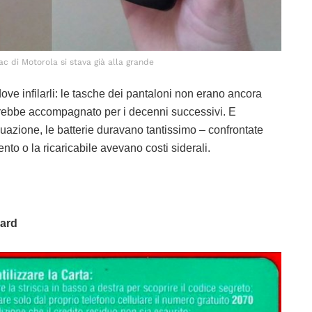
ac di Motorola si stava già alla grande
ve infilarli: le tasche dei pantaloni non erano ancora
avrebbe accompagnato per i decenni successivi. E
uazione, le batterie duravano tantissimo – confrontate
to o la ricaricabile avevano costi siderali.
Card