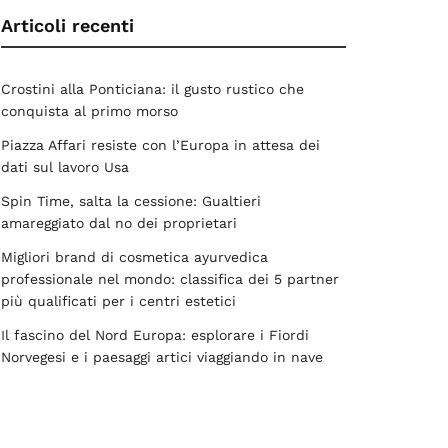
Articoli recenti
Crostini alla Ponticiana: il gusto rustico che
conquista al primo morso
Piazza Affari resiste con l’Europa in attesa dei
dati sul lavoro Usa
Spin Time, salta la cessione: Gualtieri
amareggiato dal no dei proprietari
Migliori brand di cosmetica ayurvedica
professionale nel mondo: classifica dei 5 partner
più qualificati per i centri estetici
Il fascino del Nord Europa: esplorare i Fiordi
Norvegesi e i paesaggi artici viaggiando in nave