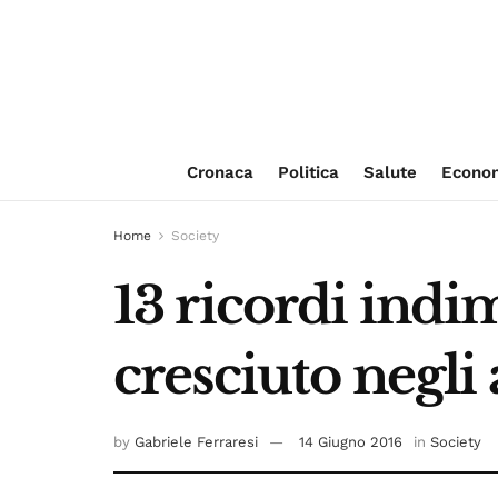
Cronaca
Politica
Salute
Econo
Home
Society
13 ricordi indim
cresciuto negli
by
Gabriele Ferraresi
14 Giugno 2016
in
Society