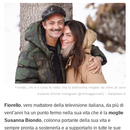
Fiorello, chi è e cosa fa nella vita la bellissima moglie: da oltre 20 anni
insieme (Fonte Instagram @chimagazineit) - Dailybest.it
Fiorello
, vero mattatore della televisione italiana, da più di
vent’anni ha un punto fermo nella sua vita che è la
moglie
Susanna Biondo
, colonna portante della sua vita e
sempre pronta a sostenerla e a supportarlo in tutte le sue