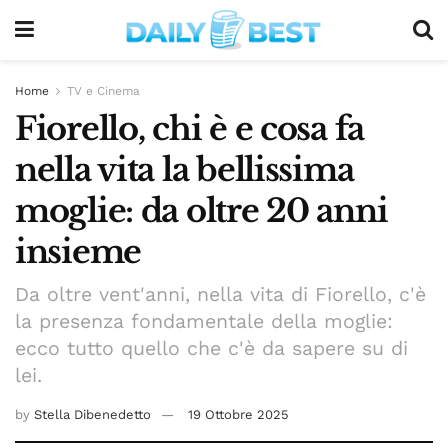
Home
TV e Cinema
Fiorello, chi è e cosa fa
nella vita la bellissima
moglie: da oltre 20 anni
insieme
Da oltre vent'anni, nella vita di Fiorello, c'è
la presenza fondamentale della moglie:
ecco tutto quello che c'è da sapere su di
lei.
by
Stella Dibenedetto
19 Ottobre 2025