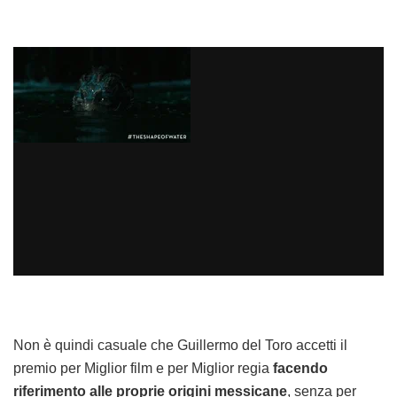
Non è quindi casuale che Guillermo del Toro accetti il
premio per Miglior film e per Miglior regia
facendo
riferimento alle proprie origini messicane
, senza per