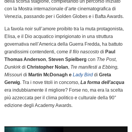
della scorsa stagione, completando un percorso iniziato
con la Mostra internazionale d’arte cinematografica di
Venezia, passando per i Golden Globes e i Bafta Awards.
La favola noir sull’amore proibito tra la muta protagonista,
Elisa, e il Dio acquatico imprigionato in una struttura
governativa nell’America della Guerra Fredda, ha battuto
grandissimi contendenti, come
Il filo nascosto
di
Paul
Thomas Anderson
,
Steven Spielberg
con
The Post
,
Dunkirk
di
Christopher Nolan
,
Tre manifesti a Ebbing,
Missour
i di
Martin McDonagh e
Lady Bird
di
Greta
Gerwig
. Tra i nove titoli in concorso,
La forma dell’acqua
era indubbiamente il migliore? Forse no, ma era la scelta
più azzeccata per il clima politico e culturale della 90°
edizione degli Academy Awards.