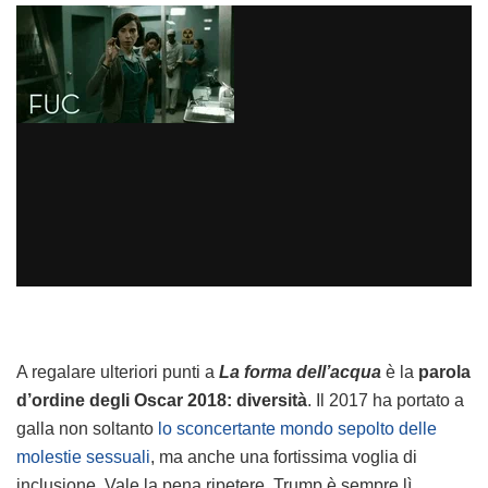
A regalare ulteriori punti a
La forma dell’acqua
è la
parola
d’ordine degli Oscar 2018: diversità
. Il 2017 ha portato a
galla non soltanto
lo sconcertante mondo sepolto delle
molestie sessuali
, ma anche una fortissima voglia di
inclusione. Vale la pena ripetere, Trump è sempre lì.