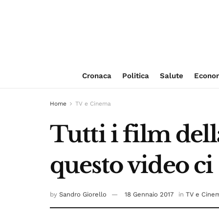
Cronaca
Politica
Salute
Econo
Home
TV e Cinema
Tutti i film dell
questo video ci
by
Sandro Giorello
18 Gennaio 2017
in
TV e Cine