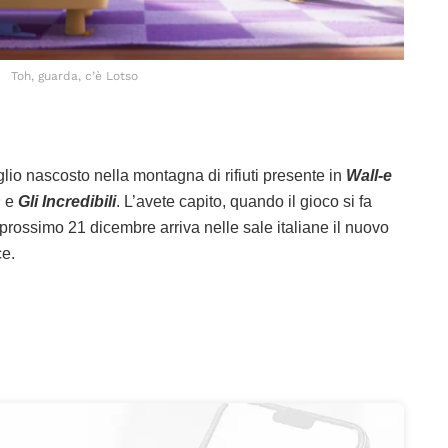
Toh, guarda, c’è Lotso
glio nascosto nella montagna di rifiuti presente in
Wall-e
s
e
G
li
Incredibili
. L’avete capito, quando il gioco si fa
 prossimo 21 dicembre arriva nelle sale italiane il nuovo
ce.