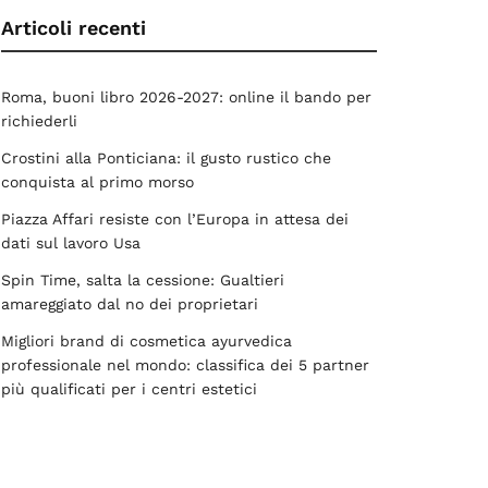
Articoli recenti
Roma, buoni libro 2026-2027: online il bando per
richiederli
Crostini alla Ponticiana: il gusto rustico che
conquista al primo morso
Piazza Affari resiste con l’Europa in attesa dei
dati sul lavoro Usa
Spin Time, salta la cessione: Gualtieri
amareggiato dal no dei proprietari
Migliori brand di cosmetica ayurvedica
professionale nel mondo: classifica dei 5 partner
più qualificati per i centri estetici