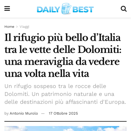
Home
Viaggi
Il rifugio più bello d’Italia
tra le vette delle Dolomiti:
una meraviglia da vedere
una volta nella vita
Un rifugio sospeso tra le rocce delle
Dolomiti. Un patrimonio naturale e una
delle destinazioni più affascinanti d'Europa.
by
Antonio Murolo
17 Ottobre 2025