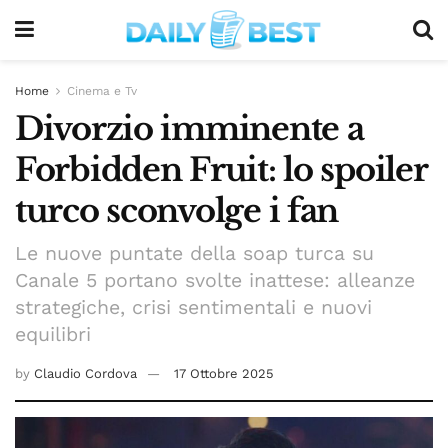
Home
Cinema e Tv
Divorzio imminente a
Forbidden Fruit: lo spoiler
turco sconvolge i fan
Le nuove puntate della soap turca su
Canale 5 portano svolte inattese: alleanze
strategiche, crisi sentimentali e nuovi
equilibri
by
Claudio Cordova
17 Ottobre 2025