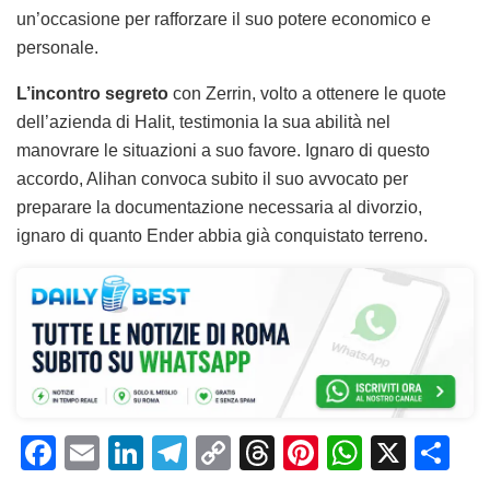
un’occasione per rafforzare il suo potere economico e
personale.
L’incontro segreto
con Zerrin, volto a ottenere le quote
dell’azienda di Halit, testimonia la sua abilità nel
manovrare le situazioni a suo favore. Ignaro di questo
accordo, Alihan convoca subito il suo avvocato per
preparare la documentazione necessaria al divorzio,
ignaro di quanto Ender abbia già conquistato terreno.
F
E
Li
T
C
T
Pi
W
X
C
a
m
n
el
o
h
n
h
o